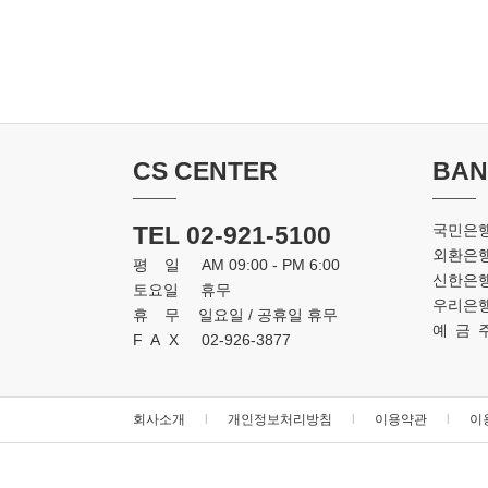
CS CENTER
BAN
TEL 02-921-5100
국민은
외환은
평일
AM 09:00 - PM 6:00
신한은
토요일
휴무
우리은
휴무
일요일 / 공휴일 휴무
예금
FAX
02-926-3877
회사소개
l
개인정보처리방침
l
이용약관
l
이