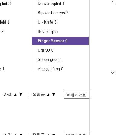
lint 3
Denver Splint 1
Bipolar Forceps 2
ield 1
U - Knife 3
 2
Bovie Tip 5
Finger Sensor 0
UNIKO 0
Sheen gride 1
 1
리프팅Lifting 0
▲
▼
▲
▼
가격
적립금