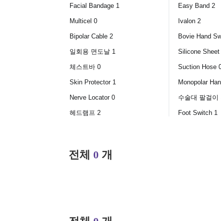
Facial Bandage 1
Easy Band 2
Multicel 0
Ivalon 2
Bipolar Cable 2
Bovie Hand Sw
일회용 면도날 1
Silicone Sheet
체스트바 0
Suction Hose 
Skin Protector 1
Monopolar Han
Nerve Locator 0
수술대 팔걸이 
헤드램프 2
Foot Switch 1
전체
0
개