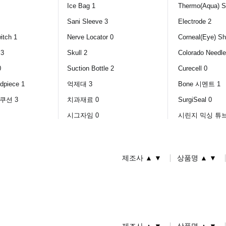
Ice Bag 1
Thermo(Aqua) Sp
Sani Sleeve 3
Electrode 2
itch 1
Nerve Locator 0
Corneal(Eye) Sh
 3
Skull 2
Colorado Needle
0
Suction Bottle 2
Curecell 0
dpiece 1
억제대 3
Bone 시멘트 1
쿠션 3
치과재료 0
SurgiSeal 0
시그자임 0
시린지 믹싱 튜브
▲
▼
▲
▼
제조사
상품명